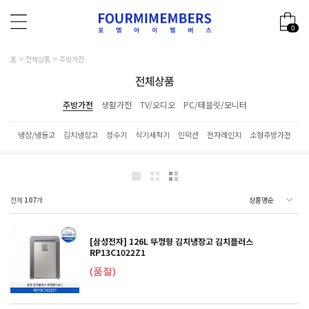
0
홈
전체상품
주방가전
전체상품
주방가전
생활가전
TV/오디오
PC/태블릿/모니터
냉장/냉동고
김치냉장고
정수기
식기세척기
인덕션
전자레인지
소형주방가전
전체
107
개
[삼성전자] 126L 뚜껑형 김치냉장고 김치플러스
RP13C1022Z1
(품절)