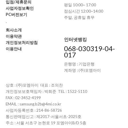
입점/제휴문의
평일 10:00~ 17:00
사업자정보확인
점심시간 12:00~14:00
PC버전보기
주말, 공휴일 휴무
-
회사소개
이용약관
인터넷뱅킹
개인정보처리방침
068-030319-04-
이용안내
017
은행명 : 기업은행
계좌명 : (주)포엠아이
상호 : (주)포엠아이 대표 : 조의찬
개인정보보호책임자 : 박희준 TEL : 1522-5110
FAX : 02-3452-4199
EMAIL : samsung.b2b@4mi.co.kr
사업자등록번호 : 214-86-58726
통신판매업신고 : 제2017-서울서초-2025호
주소 : 서울 서초구 논현로 19 포엠아이B/D 5층