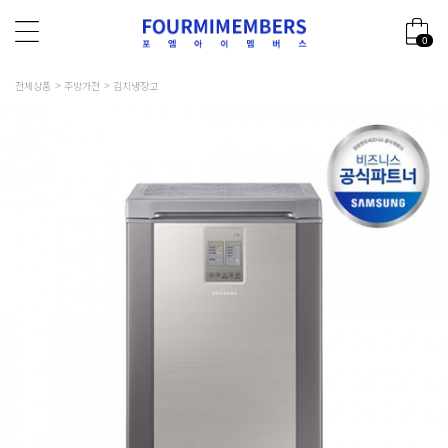
0
전체상품
주방가전
김치냉장고