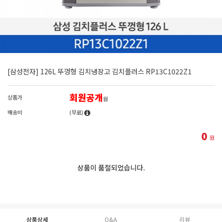
[삼성전자] 126L 뚜껑형 김치냉장고 김치플러스 RP13C1022Z1
회원공개
상품가
원
배송비
(무료)
0
원
상품이 품절되었습니다.
상품상세
Q&A
리뷰