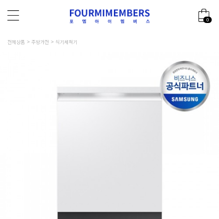
0
전체상품
주방가전
식기세척기